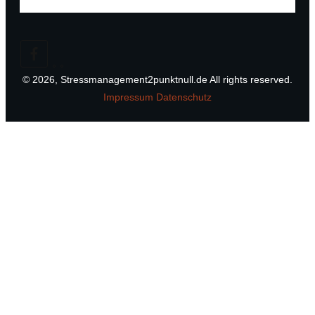
©
2026
,
Stressmanagement2punktnull.de
All rights reserved.
Impressum
Datenschutz